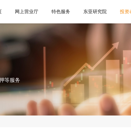
页
网上营业厅
特色服务
东亚研究院
投资
资产管理
投教活动
关于我们
交易咨询
投教视频
信息公示
法律法规
诚聘英才
防非宣传
联系我们
交
开户服务
交易服务
下载中心
极速开户
交易日历
手机软件
开户指南
手续费标准
电脑软件
押等服务
银期转账
保证金标准
资料下载
品种基础